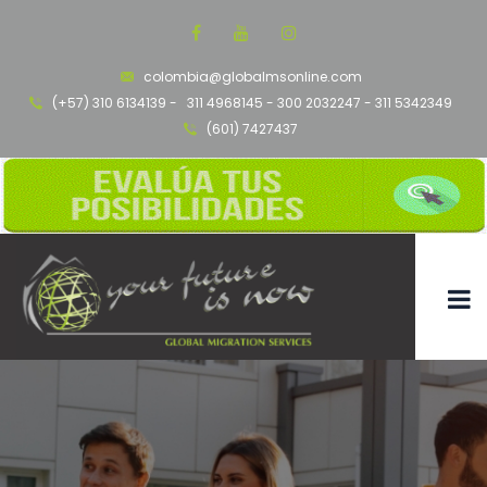
colombia@globalmsonline.com
(+57) 310 6134139 -
311 4968145 - 300 2032247 - 311 5342349
(601) 7427437